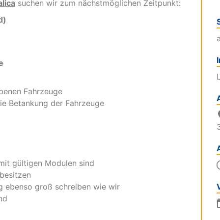
lica
suchen wir zum nächstmöglichen Zeitpunkt:
d)
e
ebenen Fahrzeuge
 die Betankung der Fahrzeuge
mit gültigen Modulen sind
 besitzen
g ebenso groß schreiben wie wir
nd