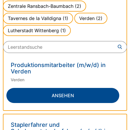
Zentrale Ransbach-Baumbach
(2)
Tavernes de la Valldigna
(1)
Verden
(2)
Lutherstadt Wittenberg
(1)
Search
SE
for
jobs
Produktionsmitarbeiter (m/w/d) in
Verden
Verden
ANSEHEN
Staplerfahrer und