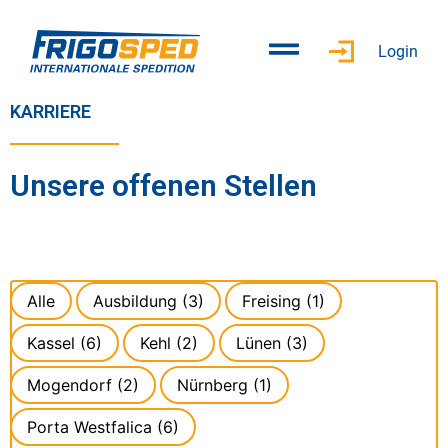
Inhalt
springen
Login
KARRIERE
Unsere offenen Stellen
Alle
Ausbildung
(3)
Freising
(1)
Kassel
(6)
Kehl
(2)
Lünen
(3)
Mogendorf
(2)
Nürnberg
(1)
Porta Westfalica
(6)